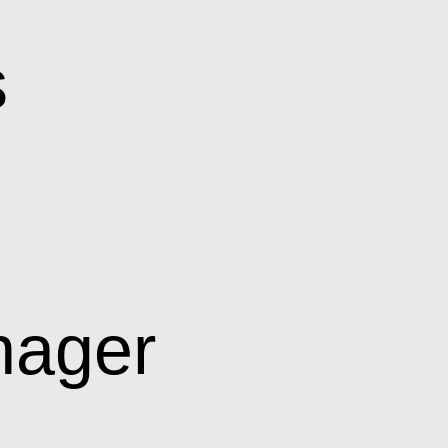
s
nager