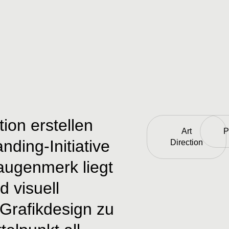
ion erstellen
Art
P
ding-Initiative
Direction
augenmerk liegt
d visuell
Grafikdesign zu